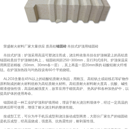
荣盛耐火材料厂家大量供应 质高铝
锚固砖
吊挂式炉顶用锚固砖
吊挂式炉顶：炉顶采用高温可塑浇注而成，浇注料依靠吊挂在炉顶钢梁上的高铝质
锚固砖悬挂于炉顶钢结构上， 锚固砖间距250~300mm，呈行列式排列。炉顶保温采
用两层岩棉板（50mm、30mm各一层），其上再盖一层20mm厚的 硅酸铝耐火纤维
毡。在炉顶加热段与均热段设有60个平焰烧咀。
AL2O3含量在45%以上的硅酸铝质耐火制品，用刚玉、高铝钒土或硅线石等矿物作
原料制成的耐火材料统称为高铝质耐火材料。高铝质耐火材料耐火度高，抗酸、碱性
熔渣侵蚀性强，高温机械强度大，故常应用于砌筑高炉、 热风炉和各种加热炉中，以
提高炉体的使用寿命。
锚固砖是一种工业炉炉顶和炉墙用砖，埋设于耐火浇注料墙体中，经过一定高温的
烘烤后即可使用，增强了耐火浇注料的整体性能。
按成型工艺，可分为半干机压成型和浇注振动成型两类，大部分厂家生产的锚固砖
是机压成型，经高温烧成，强度高、抗热震性好，耐剥落性强。