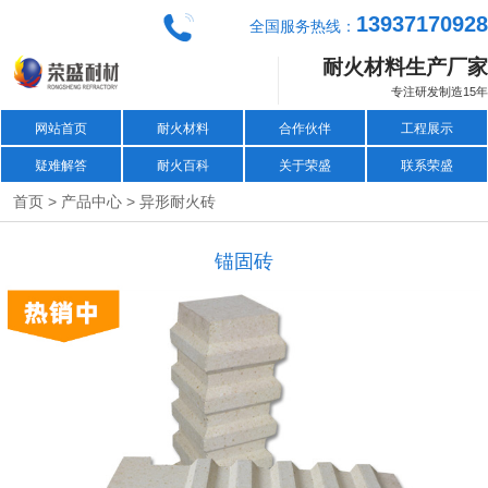
13937170928
全国服务热线：
耐火材料生产厂家
专注研发制造15年
网站首页
耐火材料
合作伙伴
工程展示
疑难解答
耐火百科
关于荣盛
联系荣盛
>
>
首页
产品中心
异形耐火砖
锚固砖